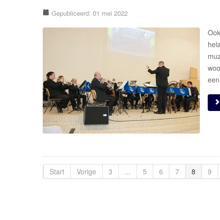
Gepubliceerd: 01 mei 2022
Ook
hel
muz
woo
een
Start
Vorige
3
...
5
6
7
8
9