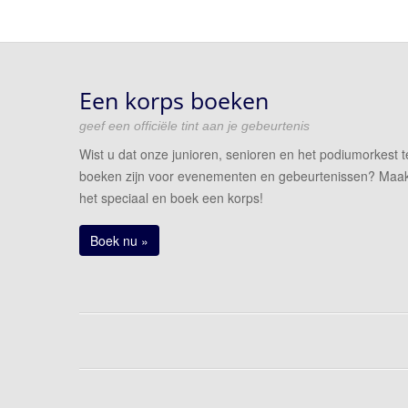
Een korps boeken
geef een officiële tint aan je gebeurtenis
Wist u dat onze junioren, senioren en het podiumorkest t
boeken zijn voor evenementen en gebeurtenissen? Maa
het speciaal en boek een korps!
Boek nu »