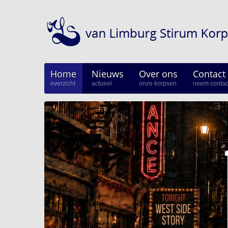
Home
Nieuws
Over ons
Contact
overzicht
actueel
onze korpsen
neem contac
Berichten
vLS Algemeen
Donateur 
Optredens
vLS Samen Muziek Maken
Een korps
vLS Muziekopleiding
MusicKidz
Jong van Limburg Stirum
van Limburg Stirum band
vLS Fanfare Orkest