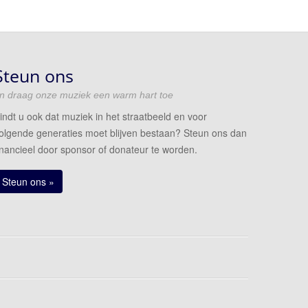
Steun ons
n draag onze muziek een warm hart toe
indt u ook dat muziek in het straatbeeld en voor
olgende generaties moet blijven bestaan? Steun ons dan
inancieel door sponsor of donateur te worden.
Steun ons »