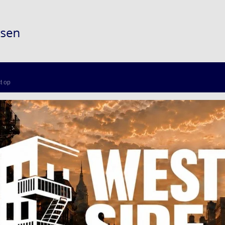
t op
of sponsor worden
 boeken
 band