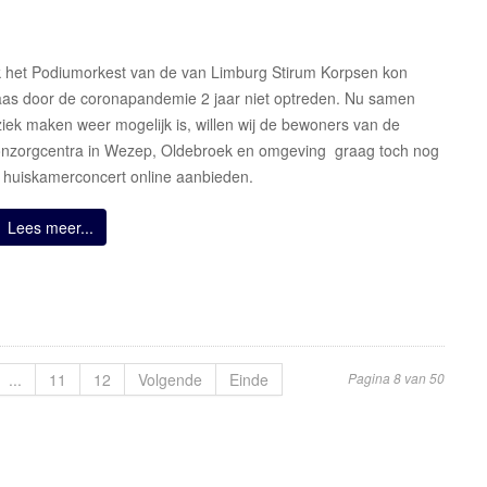
 het Podiumorkest van de van Limburg Stirum Korpsen kon
aas door de coronapandemie 2 jaar niet optreden. Nu samen
iek maken weer mogelijk is, willen wij de bewoners van de
nzorgcentra in Wezep, Oldebroek en omgeving graag toch nog
 huiskamerconcert online aanbieden.
Lees meer...
...
11
12
Volgende
Einde
Pagina 8 van 50