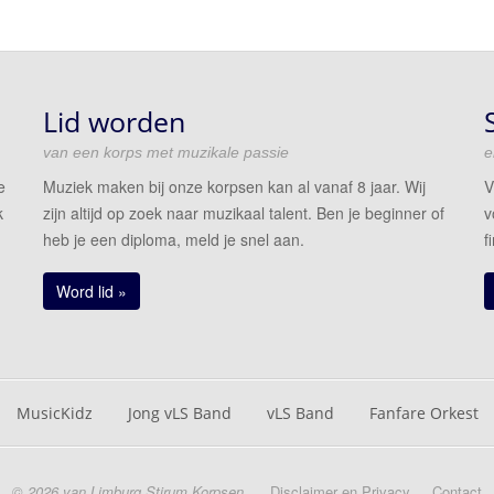
Lid worden
van een korps met muzikale passie
e
e
Muziek maken bij onze korpsen kan al vanaf 8 jaar. Wij
V
k
zijn altijd op zoek naar muzikaal talent. Ben je beginner of
v
heb je een diploma, meld je snel aan.
f
Word lid »
MusicKidz
Jong vLS Band
vLS Band
Fanfare Orkest
© 2026 van Limburg Stirum Korpsen
Disclaimer en Privacy
Contact