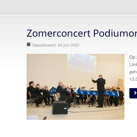
Zomerconcert Podiumor
Gepubliceerd: 04 juni 2022
Op 
Lim
geh
13.