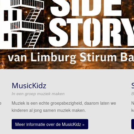
MusicKidz
In een groep muziek maken
B
e
Muziek is een echte groepsbezigheid, daarom laten we
N
kinderen al jong samen muziek maken.
k
Meer informatie over de MusicKidz »