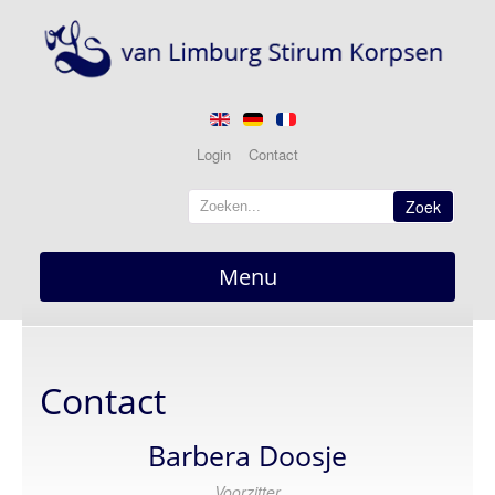
Login
Contact
Zoek
Menu
Home
overzicht
Contact
Nieuws
actueel
Barbera Doosje
Berichten
Voorzitter
Optredens