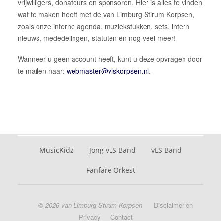
vrijwilligers, donateurs en sponsoren. Hier is alles te vinden
Donateur of sponsor worden
wat te maken heeft met de van Limburg Stirum Korpsen,
zoals onze interne agenda, muziekstukken, sets, intern
Een korps boeken
nieuws, mededelingen, statuten en nog veel meer!
Wanneer u geen account heeft, kunt u deze opvragen door
te mailen naar:
.
MusicKidz
Jong vLS Band
vLS Band
Fanfare Orkest
© 2026 van Limburg Stirum Korpsen
Disclaimer en
Privacy
Contact