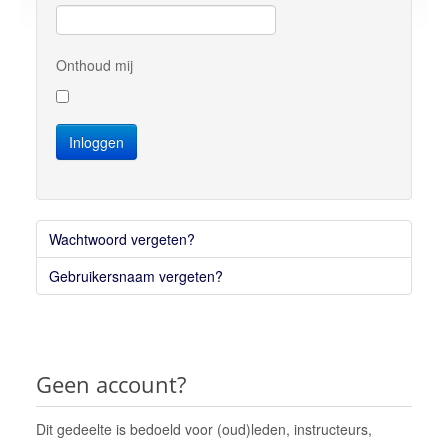
Over ons
onze korpsen
Onthoud mij
vLS Algemeen
vLS Samen Muziek Maken
Inloggen
vLS Muziekopleiding
MusicKidz
Jong van Limburg Stirum band
Wachtwoord vergeten?
van Limburg Stirum band
Gebruikersnaam vergeten?
vLS Fanfare Orkest
Lid worden
Sponsoren
Geen account?
Contact
Dit gedeelte is bedoeld voor (oud)leden, instructeurs,
neem contact op