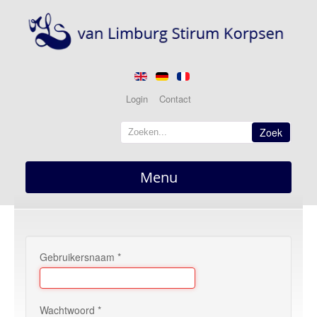
Login
Contact
Zoek
Menu
Home
overzicht
Nieuws
Gebruikersnaam
*
actueel
Berichten
Wachtwoord
*
Optredens