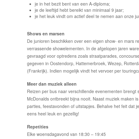
je in het bezit bent van een A-diploma;
je de leeftijd hebt bereikt van minimaal 9 jaar;
je het leuk vindt om actief deel te nemen aan onze 
Shows en marsen
De junioren beschikken over een eigen show- en mars re
verrassende showelementen. In de afgelopen jaren ware
gevraagd voor optredens zoals straatparades, concours
gegeven in Oostendorp, Hattemerbroek, Wezep, Rotterda
(Frankrijk). Indien mogelijk vindt het vervoer per touringc
Meer dan muziek alleen
Reizen per bus naar verschillende evenementen brengt s
McDonalds ontbreekt bijna nooit. Naast muziek maken is e
parties, feestavonden of uitstapjes. Behalve het feit dat 
eens heel leuk en gezellig!
Repetities
Elke woensdagavond van 18:30 – 19:45