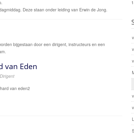
1
p.
rdagmiddag. Deze staan onder leiding van Erwin de Jong.
rden bijgestaan door een dirigent, instructeurs en een
am.
v
d van Eden
Dirigent
v
v
L