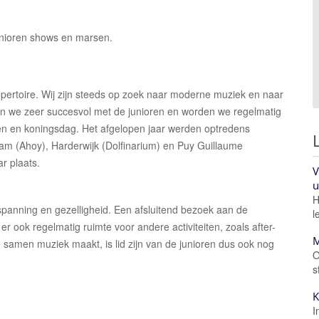
junioren shows en marsen.
pertoire. Wij zijn steeds op zoek naar moderne muziek en naar
n we zeer succesvol met de junioren en worden we regelmatig
en en koningsdag. Het afgelopen jaar werden optredens
m (Ahoy), Harderwijk (Dolfinarium) en Puy Guillaume
ar plaats.
V
u
H
panning en gezelligheid. Een afsluitend bezoek aan de
l
r ook regelmatig ruimte voor andere activiteiten, zoals after-
M
je samen muziek maakt, is lid zijn van de junioren dus ook nog
O
s
K
I