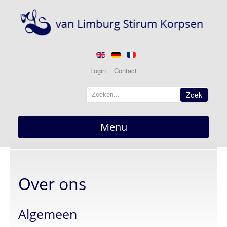
Login
Contact
Zoek
Menu
Home
overzicht
Over ons
Nieuws
actueel
Berichten
Algemeen
Optredens