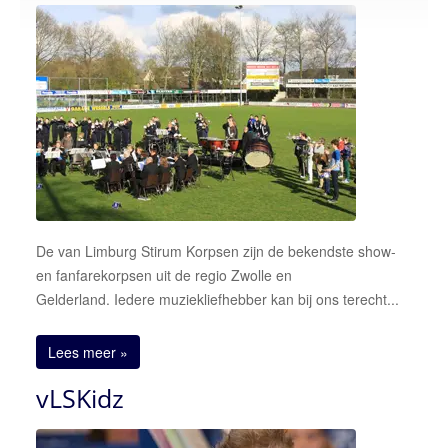
Over ons
onze korpsen
vLS Algemeen
vLS Samen Muziek Maken
vLS Muziekopleiding
MusicKidz
Jong van Limburg Stirum band
De van Limburg Stirum Korpsen zijn de bekendste show-
van Limburg Stirum band
en fanfarekorpsen uit de regio Zwolle en
Gelderland. Iedere muziekliefhebber kan bij ons terecht...
vLS Fanfare Orkest
Lid worden
Lees meer »
Sponsoren
vLSKidz
Contact
neem contact op