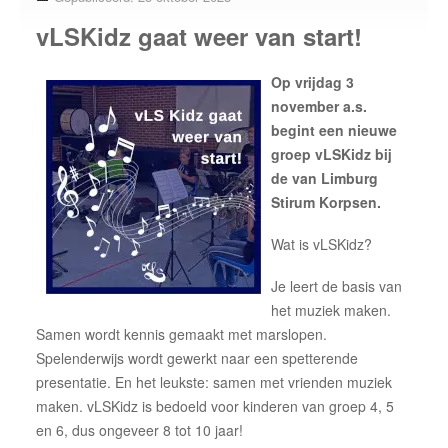
vLSKidz gaat weer van start!
Over ons
onze korpsen
Op vrijdag 3
vLS Algemeen
november a.s.
vLS Samen Muziek Maken
begint een nieuwe
groep vLSKidz bij
vLS Muziekopleiding
de van Limburg
MusicKidz
Stirum Korpsen.
Jong van Limburg Stirum band
Wat is vLSKidz?
van Limburg Stirum band
Je leert de basis van
vLS Fanfare Orkest
het muziek maken.
Samen wordt kennis gemaakt met marslopen.
Lid worden
Spelenderwijs wordt gewerkt naar een spetterende
Sponsoren
presentatie. En het leukste: samen met vrienden muziek
maken. vLSKidz is bedoeld voor kinderen van groep 4, 5
Contact
en 6, dus ongeveer 8 tot 10 jaar!
neem contact op