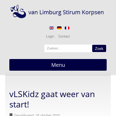
Login
Contact
Zoek
Menu
Home
overzicht
vLSKidz gaat weer van
Nieuws
actueel
start!
Berichten
Gepubliceerd: 25 oktober 2023
Optredens