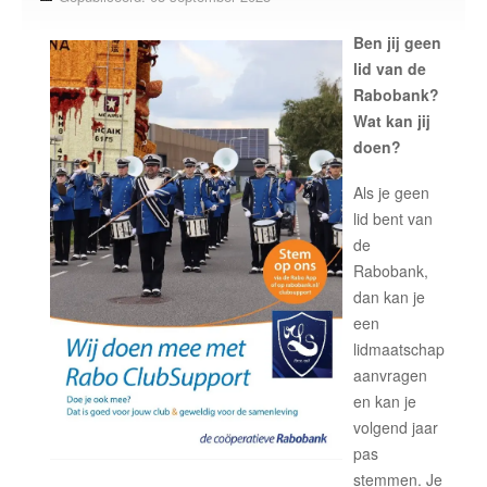
Over ons
Ben jij geen
onze korpsen
lid van de
Rabobank?
vLS Algemeen
Wat kan jij
vLS Samen Muziek Maken
doen?
vLS Muziekopleiding
Als je geen
MusicKidz
lid bent van
de
Jong van Limburg Stirum band
Rabobank,
van Limburg Stirum band
dan kan je
een
vLS Fanfare Orkest
lidmaatschap
Lid worden
aanvragen
en kan je
Sponsoren
volgend jaar
Contact
pas
neem contact op
stemmen. Je