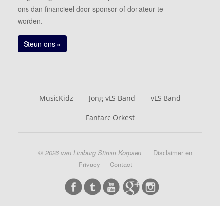
ons dan financieel door sponsor of donateur te
worden.
Steun ons »
MusicKidz
Jong vLS Band
vLS Band
Fanfare Orkest
© 2026 van Limburg Stirum Korpsen
Disclaimer en
Privacy
Contact