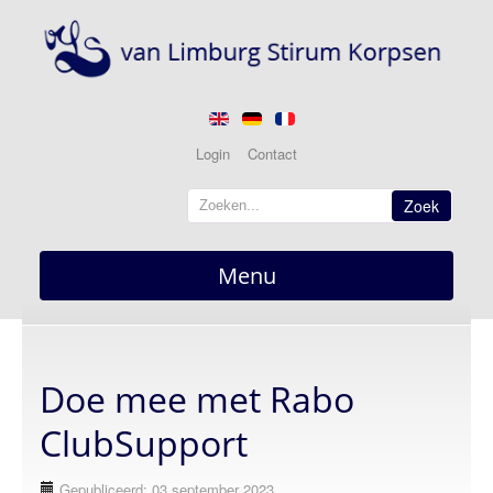
Login
Contact
Zoek
Menu
Home
overzicht
Doe mee met Rabo
Nieuws
actueel
ClubSupport
Berichten
Gepubliceerd: 03 september 2023
Optredens