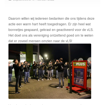
Over ons
onze korpsen
Daarom willen wij iedereen bedanken die ons tijdens deze
vLS Algemeen
actie een warm hart heeft toegedragen. Er zijn heel wat
bonnetjes gespaard, gekrast en geactiveerd voor de vLS.
vLS Samen Muziek Maken
Het doet ons als vereniging ontzettend goed om te weten
vLS Muziekopleiding
dat er zoveel mensen omzien naar de vLS!
MusicKidz
Jong van Limburg Stirum band
van Limburg Stirum band
vLS Fanfare Orkest
Lid worden
Sponsoren
Contact
neem contact op