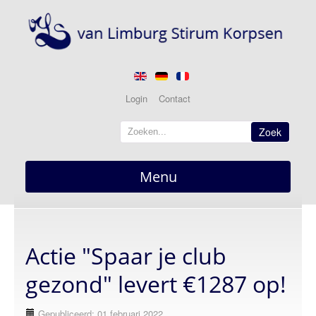
Login
Contact
Zoek
Menu
Home
overzicht
Actie "Spaar je club
Nieuws
actueel
gezond" levert €1287 op!
Berichten
Gepubliceerd: 01 februari 2022
Optredens