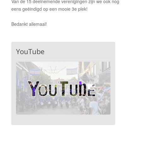
Van de 15 deelnemende verenigingen zijn we ook nog
Donateur of sponsor worden
eens geëindigd op een mooie 3e plek!
Een korps boeken
Bedankt allemaal!
YouTube