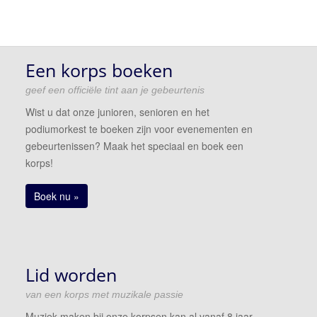
Een korps boeken
geef een officiële tint aan je gebeurtenis
Wist u dat onze junioren, senioren en het
podiumorkest te boeken zijn voor evenementen en
gebeurtenissen? Maak het speciaal en boek een
korps!
Boek nu »
Lid worden
van een korps met muzikale passie
Muziek maken bij onze korpsen kan al vanaf 8 jaar.